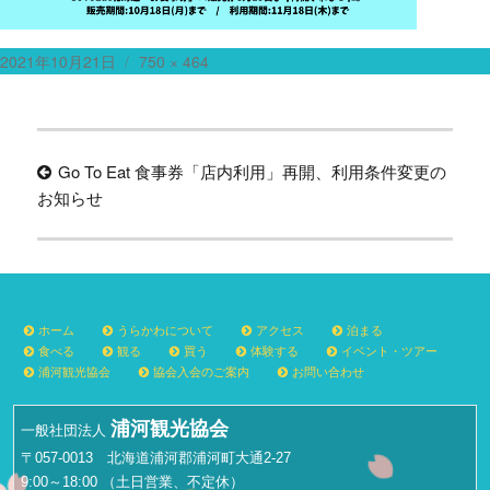
投
フ
2021年10月21日
750 × 464
稿
ル
日:
サ
投
イ
ズ
Go To Eat 食事券「店内利用」再開、利用条件変更の
稿
お知らせ
ナ
ビ
ゲ
ー
ホーム
うらかわについて
アクセス
泊まる
シ
食べる
観る
買う
体験する
イベント・ツアー
浦河観光協会
協会入会のご案内
お問い合わせ
ョ
ン
浦河観光協会
一般社団法人
〒057-0013 北海道浦河郡浦河町大通2-27
9:00～18:00 （土日営業、不定休）