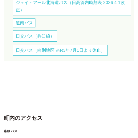
ジェイ・アール北海道バス
（日高管内時刻表 2026.4.1改
正）
道南バス
日交バス
（杵臼線）
日交バス
（向別地区 ※R3年7月1日より休止）
町内のアクセス
路線バス