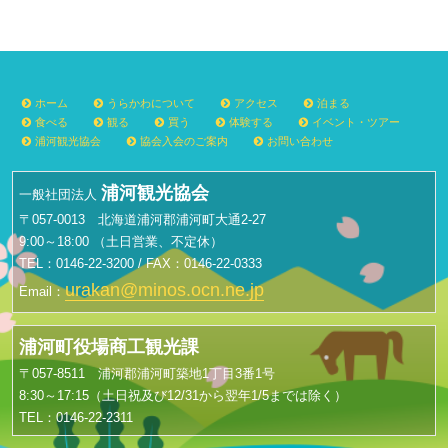
ホーム
うらかわについて
アクセス
泊まる
食べる
観る
買う
体験する
イベント・ツアー
浦河観光協会
協会入会のご案内
お問い合わせ
浦河観光協会
一般社団法人
〒057-0013 北海道浦河郡浦河町大通2-27
9:00～18:00 （土日営業、不定休）
TEL：0146-22-3200 / FAX：0146-22-0333
urakan@minos.ocn.ne.jp
Email：
浦河町役場商工観光課
〒057-8511 浦河郡浦河町築地1丁目3番1号
8:30～17:15（土日祝及び12/31から翌年1/5までは除く）
TEL：0146-22-2311