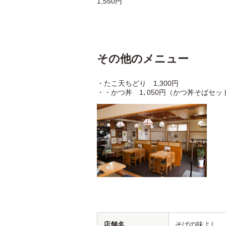
1,550円
その他のメニュー
・たこ天ちどり 1,300円
・・かつ丼 1､050円（かつ丼そばセット
店舗名
そばの味よし