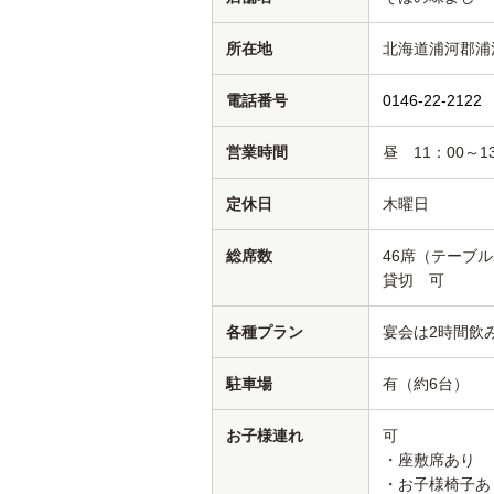
所在地
北海道浦河郡浦河
電話番号
0146-22-2122
営業時間
昼 11：00～1
定休日
木曜日
総席数
46席（テーブル
貸切 可
各種プラン
宴会は2時間飲
駐車場
有（約6台）
お子様連れ
可
・座敷席あり
・お子様椅子あ