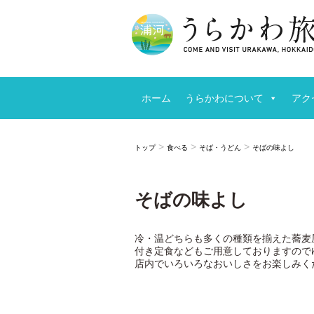
ホーム
うらかわについて
アク
>
>
>
トップ
食べる
そば・うどん
そばの味よし
そばの味よし
冷・温どちらも多くの種類を揃えた蕎麦
付き定食などもご用意しておりますので
店内でいろいろなおいしさをお楽しみく