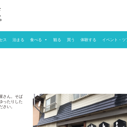
セス
泊まる
食べる
観る
買う
体験する
イベント・ツ
屋さん。そば
ゆったりした
ださい。