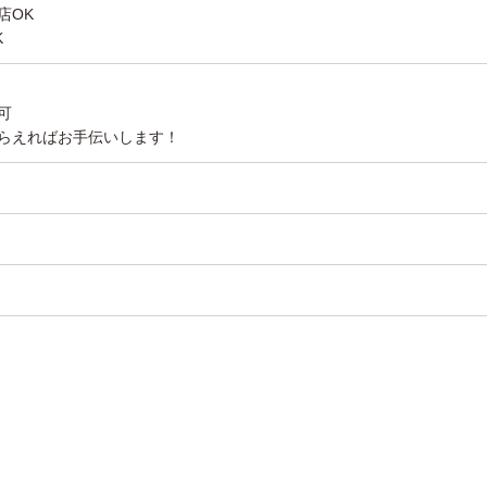
店OK
K
可
らえればお手伝いします！