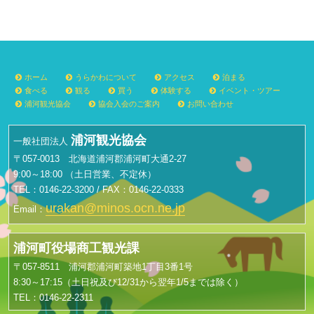
ホーム
うらかわについて
アクセス
泊まる
食べる
観る
買う
体験する
イベント・ツアー
浦河観光協会
協会入会のご案内
お問い合わせ
浦河観光協会
一般社団法人
〒057-0013 北海道浦河郡浦河町大通2-27
9:00～18:00 （土日営業、不定休）
TEL：0146-22-3200 / FAX：0146-22-0333
urakan@minos.ocn.ne.jp
Email：
浦河町役場商工観光課
〒057-8511 浦河郡浦河町築地1丁目3番1号
8:30～17:15（土日祝及び12/31から翌年1/5までは除く）
TEL：0146-22-2311