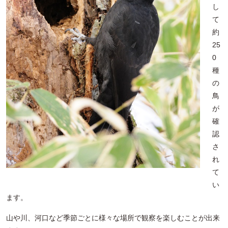
し
て
約
25
0
種
の
鳥
が
確
認
さ
れ
て
い
ます。
山や川、河口など季節ごとに様々な場所で観察を楽しむことが出来