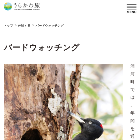
>
>
トップ
体験する
バードウォッチング
バードウォッチング
浦
河
町
で
は
、
年
間
を
通