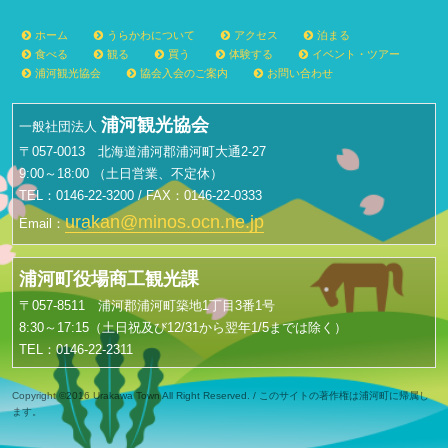
ホーム
うらかわについて
アクセス
泊まる
食べる
観る
買う
体験する
イベント・ツアー
浦河観光協会
協会入会のご案内
お問い合わせ
浦河観光協会
一般社団法人
〒057-0013 北海道浦河郡浦河町大通2-27
9:00～18:00 （土日営業、不定休）
TEL：0146-22-3200 / FAX：0146-22-0333
urakan@minos.ocn.ne.jp
Email：
浦河町役場商工観光課
〒057-8511 浦河郡浦河町築地1丁目3番1号
8:30～17:15（土日祝及び12/31から翌年1/5までは除く）
TEL：0146-22-2311
Copyright ©2016 Urakawa Town All Right Reserved. / このサイトの著作権は浦河町に帰属し
ます。