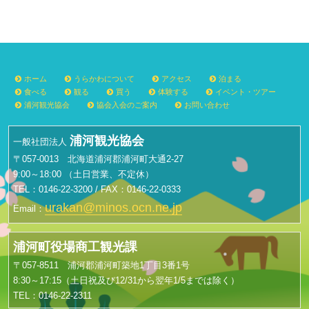
ホーム
うらかわについて
アクセス
泊まる
食べる
観る
買う
体験する
イベント・ツアー
浦河観光協会
協会入会のご案内
お問い合わせ
浦河観光協会
一般社団法人
〒057-0013 北海道浦河郡浦河町大通2-27
9:00～18:00 （土日営業、不定休）
TEL：0146-22-3200 / FAX：0146-22-0333
urakan@minos.ocn.ne.jp
Email：
浦河町役場商工観光課
〒057-8511 浦河郡浦河町築地1丁目3番1号
8:30～17:15（土日祝及び12/31から翌年1/5までは除く）
TEL：0146-22-2311