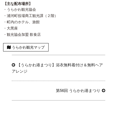
【主な配布場所】
・うらかわ観光協会
・浦河町役場商工観光課（２階）
・町内のホテル、旅館
・大黑座
・観光協会加盟 飲食店
うらかわ観光マップ
投
過
【うらかわ港まつり】浴衣無料着付け＆無料ヘア
稿
去
アレンジ
ナ
の
ビ
投
稿:
次
第56回 うらかわ港まつり
ゲ
の
ー
投
シ
稿: