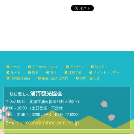
ョ
ン
ホーム
うらかわについて
アクセス
泊まる
食べる
観る
買う
体験する
イベント・ツアー
浦河観光協会
協会入会のご案内
お問い合わせ
浦河観光協会
一般社団法人
〒057-0013 北海道浦河郡浦河町大通2-27
9:00～18:00 （土日営業、不定休）
TEL：0146-22-3200 / FAX：0146-22-0333
urakan@minos.ocn.ne.jp
Email：