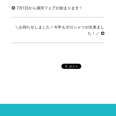
投
過
7月1日から浦河フェアが始まります！
稿
去
ナ
の
ビ
投
次
＼お待たせしました！今年もポロシャツが出来まし
稿:
の
た！／
ゲ
投
ー
稿:
シ
ョ
ン