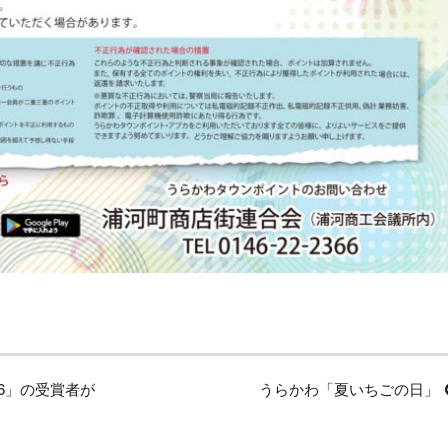
6」の受賞者が
次
うらかわ「夏いちごの日」
の
投
稿: