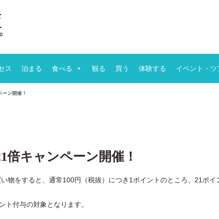
セス
泊まる
食べる
観る
買う
体験する
イベント・ツ
ンペーン開催！
ト21倍キャンペーン開催！
お買い物をすると、通常100円（税抜）につき1ポイントのところ、21ポイ
イント付与の対象となります。