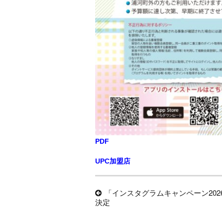
PDF
UPC加盟店
投
過
「インスタグラムキャンペーン202
稿
去
決定
の
ナ
投