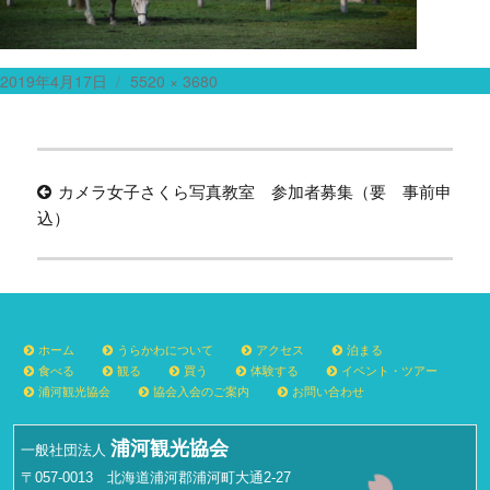
投
フ
2019年4月17日
5520 × 3680
稿
ル
日:
サ
投
イ
ズ
カメラ女子さくら写真教室 参加者募集（要 事前申
稿
込）
ナ
ビ
ゲ
ー
ホーム
うらかわについて
アクセス
泊まる
シ
食べる
観る
買う
体験する
イベント・ツアー
浦河観光協会
協会入会のご案内
お問い合わせ
ョ
ン
浦河観光協会
一般社団法人
〒057-0013 北海道浦河郡浦河町大通2-27