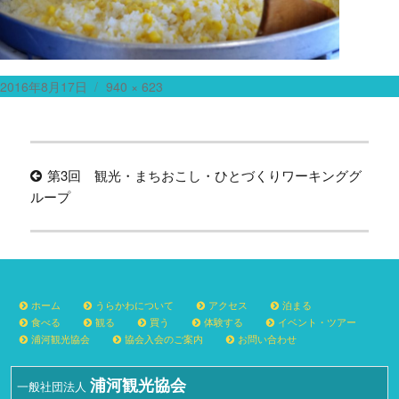
投
フ
2016年8月17日
940 × 623
稿
ル
日:
サ
投
イ
ズ
第3回 観光・まちおこし・ひとづくりワーキンググ
稿
ループ
ナ
ビ
ゲ
ー
ホーム
うらかわについて
アクセス
泊まる
シ
食べる
観る
買う
体験する
イベント・ツアー
浦河観光協会
協会入会のご案内
お問い合わせ
ョ
ン
浦河観光協会
一般社団法人