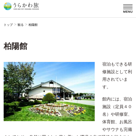
>
>
トップ
観る
柏陽館
柏陽館
宿泊もできる研
修施設として利
用されていま
す。
館内には、宿泊
施設（定員４０
名）や研修室、
体育館、お風呂
やサウナも完備